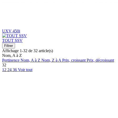
UXV 450i
TOUT SSV
Filtrer
Affichage 1-32 de 32 article(s)
Nom, A à Z
Pertinence
Nom, A à Z
Nom, Z à A
Prix, croissant
Prix, décroissant
32
12
24
36
Voir tout