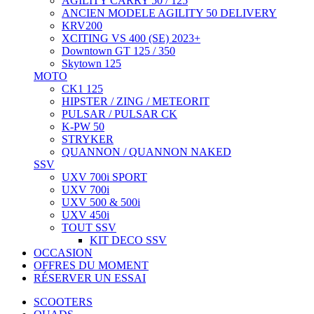
AGILITY CARRY 50 / 125
ANCIEN MODELE AGILITY 50 DELIVERY
KRV200
XCITING VS 400 (SE) 2023+
Downtown GT 125 / 350
Skytown 125
MOTO
CK1 125
HIPSTER / ZING / METEORIT
PULSAR / PULSAR CK
K-PW 50
STRYKER
QUANNON / QUANNON NAKED
SSV
UXV 700i SPORT
UXV 700i
UXV 500 & 500i
UXV 450i
TOUT SSV
KIT DECO SSV
OCCASION
OFFRES DU MOMENT
RÉSERVER UN ESSAI
SCOOTERS