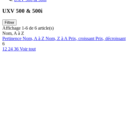
UXV 500 & 500i
Filtrer
Affichage 1-6 de 6 article(s)
Nom, A à Z
Pertinence
Nom, A à Z
Nom, Z à A
Prix, croissant
Prix, décroissant
6
12
24
36
Voir tout