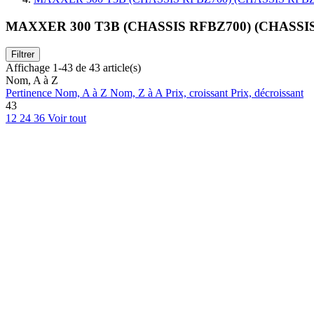
MAXXER 300 T3B (CHASSIS RFBZ700) (CHASSI
Filtrer
Affichage 1-43 de 43 article(s)
Nom, A à Z
Pertinence
Nom, A à Z
Nom, Z à A
Prix, croissant
Prix, décroissant
43
12
24
36
Voir tout