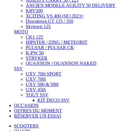
AGILITY CARRY 50 / 125
ANCIEN MODELE AGILITY 50 DELIVERY
KRV200
XCITING VS 400 (SE) 2023+
Downtown GT 125 / 350
Skytown 125
MOTO
CK1 125
HIPSTER / ZING / METEORIT
PULSAR / PULSAR CK
K-PW 50
STRYKER
QUANNON / QUANNON NAKED
SSV
UXV 700i SPORT
UXV 700i
UXV 500 & 500i
UXV 450i
TOUT SSV
KIT DECO SSV
OCCASION
OFFRES DU MOMENT
RÉSERVER UN ESSAI
SCOOTERS