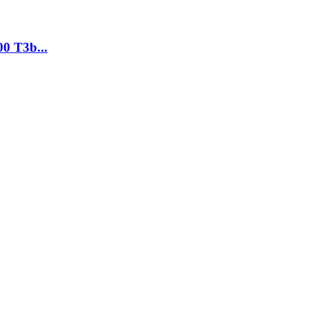
 T3b...