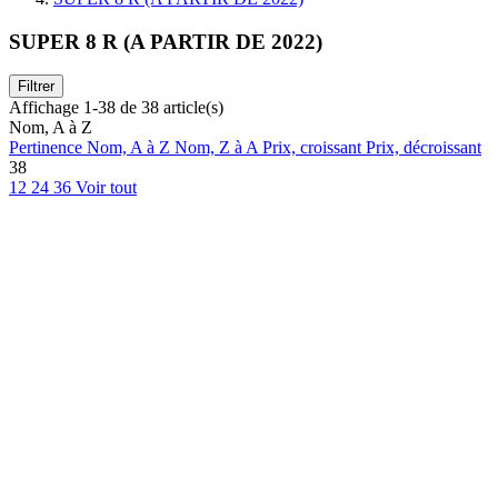
SUPER 8 R (A PARTIR DE 2022)
Filtrer
Affichage 1-38 de 38 article(s)
Nom, A à Z
Pertinence
Nom, A à Z
Nom, Z à A
Prix, croissant
Prix, décroissant
38
12
24
36
Voir tout