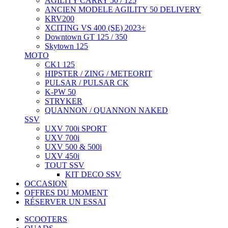
AGILITY CARRY 50 / 125
ANCIEN MODELE AGILITY 50 DELIVERY
KRV200
XCITING VS 400 (SE) 2023+
Downtown GT 125 / 350
Skytown 125
MOTO
CK1 125
HIPSTER / ZING / METEORIT
PULSAR / PULSAR CK
K-PW 50
STRYKER
QUANNON / QUANNON NAKED
SSV
UXV 700i SPORT
UXV 700i
UXV 500 & 500i
UXV 450i
TOUT SSV
KIT DECO SSV
OCCASION
OFFRES DU MOMENT
RÉSERVER UN ESSAI
SCOOTERS