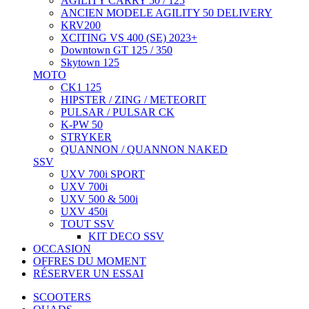
AGILITY CARRY 50 / 125
ANCIEN MODELE AGILITY 50 DELIVERY
KRV200
XCITING VS 400 (SE) 2023+
Downtown GT 125 / 350
Skytown 125
MOTO
CK1 125
HIPSTER / ZING / METEORIT
PULSAR / PULSAR CK
K-PW 50
STRYKER
QUANNON / QUANNON NAKED
SSV
UXV 700i SPORT
UXV 700i
UXV 500 & 500i
UXV 450i
TOUT SSV
KIT DECO SSV
OCCASION
OFFRES DU MOMENT
RÉSERVER UN ESSAI
SCOOTERS