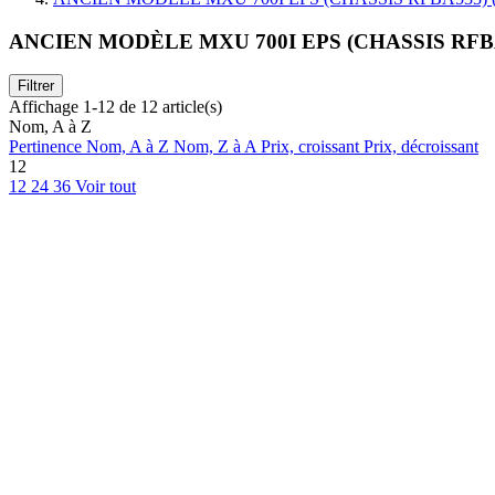
ANCIEN MODÈLE MXU 700I EPS (CHASSIS RFBA
Filtrer
Affichage 1-12 de 12 article(s)
Nom, A à Z
Pertinence
Nom, A à Z
Nom, Z à A
Prix, croissant
Prix, décroissant
12
12
24
36
Voir tout