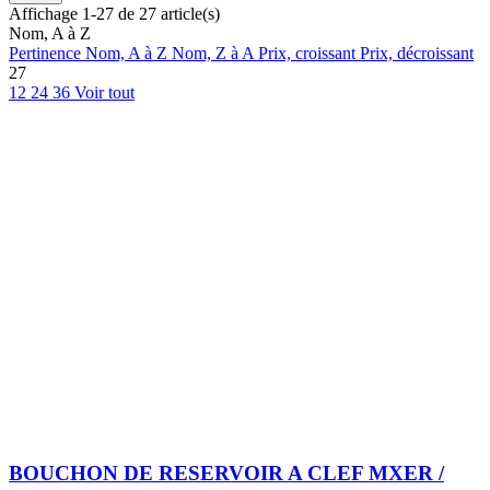
Affichage 1-27 de 27 article(s)
Nom, A à Z
Pertinence
Nom, A à Z
Nom, Z à A
Prix, croissant
Prix, décroissant
27
12
24
36
Voir tout
BOUCHON DE RESERVOIR A CLEF MXER /